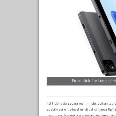
Foto untuk : Itel Luncurka
Itel Indonesia secara resmi meluncurkan tabl
spesifikasi entry-level ini dijual di harga 
pengguna. Menurut keterangan resminya yang d