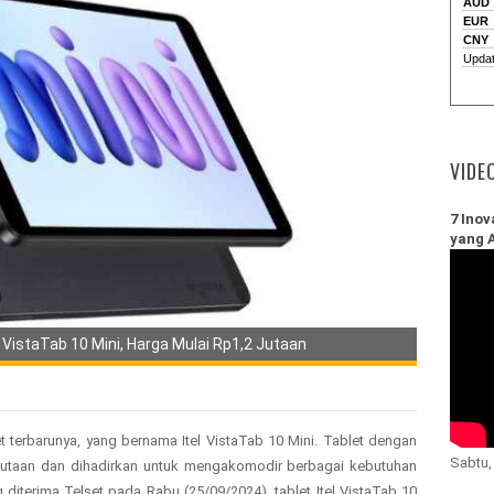
VIDE
7 Inov
yang 
n VistaTab 10 Mini, Harga Mulai Rp1,2 Jutaan
et terbarunya, yang bernama Itel VistaTab 10 Mini. Tablet dengan
Sabtu,
Rp1 jutaan dan dihadirkan untuk mengakomodir berbagai kebutuhan
iterima Telset pada Rabu (25/09/2024), tablet Itel VistaTab 10