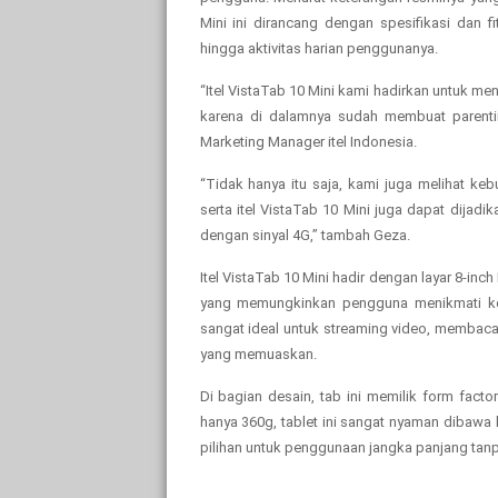
Mini ini dirancang dengan spesifikasi dan fi
hingga aktivitas harian penggunanya.
“Itel VistaTab 10 Mini kami hadirkan untuk m
karena di dalamnya sudah membuat parenting 
Marketing Manager itel Indonesia.
“Tidak hanya itu saja, kami juga melihat 
serta itel VistaTab 10 Mini juga dapat dijad
dengan sinyal 4G,” tambah Geza.
Itel VistaTab 10 Mini hadir dengan layar 8-in
yang memungkinkan pengguna menikmati kont
sangat ideal untuk streaming video, membaca 
yang memuaskan.
Di bagian desain, tab ini memilik form fact
hanya 360g, tablet ini sangat nyaman dibawa
pilihan untuk penggunaan jangka panjang tanpa