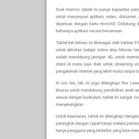
Soal memori, tablet ini punya kapasitas p
untuk menyimpan aplikasi, video, dokumen, 
diperluas dengan kartu microSD. Didukung
beberapa aplikasi secara bersamaan.
Tablet Itel terbaru ini ditenagai oleh batera
untuk aktivitas belajar online atau hiburan t
sudah mendukung jaringan 4G, untuk memast
stabil di mana saja. Baik untuk streaming 
pengalaman internet yang lebih mulus tanpa bu
Di sisi lain, tab ini juga dilengkapi fitur 
khusus untuk mendukung pendidikan anak-anak
sesuai dengan kurikulum, tablet ini sangat c
menyenangkan.
Untuk keamanan, tablet ini dilengkapi den
perangkat dengan cepat hanya melalui pemin
hanya pengguna yang terdaftar yang bisa me