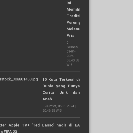
Ini
Memiliki
Tradisi
Perempuan
Melamar
Pria
Selasa,
09-01-
2024 |
06:40:38
WIB
10 Kota Terkecil di
Dunia yang Punya
Cerita Unik dan
Aneh
Jum'at, 05-01-2024 |
20:46:25 WIB
kter Apple TV+ 'Ted Lasso' hadir di EA
s FIFA 23