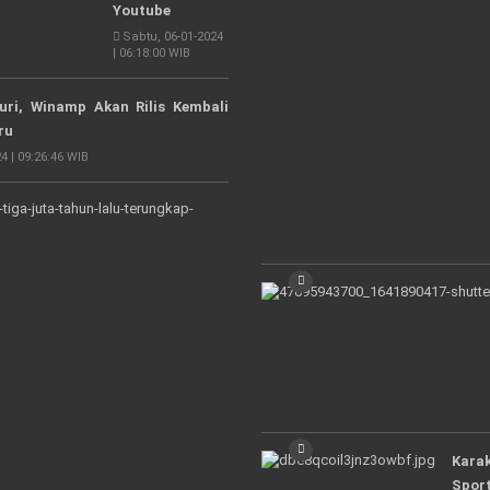
Youtube
Sabtu, 06-01-2024
| 06:18:00 WIB
ri, Winamp Akan Rilis Kembali
ru
4 | 09:26:46 WIB
Hiu
Ternyata
Sudah
450
Juta
Tahun
Eksis
di
Bumi
Minggu,
Kara
25-
02-
Sport