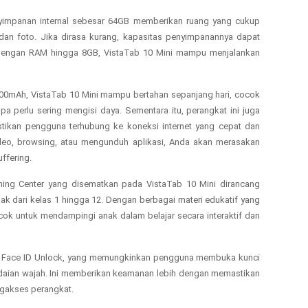
enyimpanan internal sebesar 64GB memberikan ruang yang cukup
dan foto. Jika dirasa kurang, kapasitas penyimpanannya dapat
 dengan RAM hingga 8GB, VistaTab 10 Mini mampu menjalankan
i 5100mAh, VistaTab 10 Mini mampu bertahan sepanjang hari, cocok
anpa perlu sering mengisi daya. Sementara itu, perangkat ini juga
ikan pengguna terhubung ke koneksi internet yang cepat dan
video, browsing, atau mengunduh aplikasi, Anda akan merasakan
ffering.
Learning Center yang disematkan pada VistaTab 10 Mini dirancang
 dari kelas 1 hingga 12. Dengan berbagai materi edukatif yang
ocok untuk mendampingi anak dalam belajar secara interaktif dan
gan Face ID Unlock, yang memungkinkan pengguna membuka kunci
daian wajah. Ini memberikan keamanan lebih dengan memastikan
ngakses perangkat.