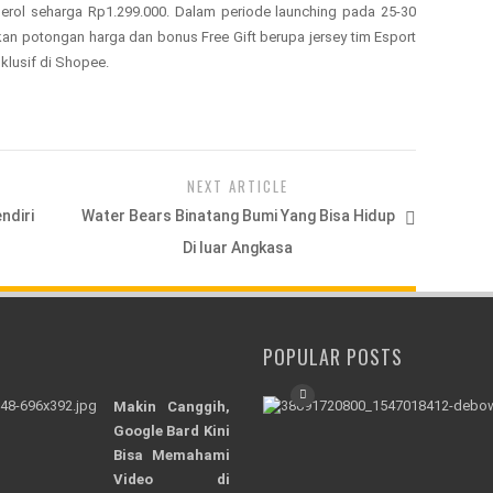
nderol seharga Rp1.299.000. Dalam periode launching pada 25-30
an potongan harga dan bonus Free Gift berupa jersey tim Esport
klusif di Shopee.
NEXT ARTICLE
ndiri
Water Bears Binatang Bumi Yang Bisa Hidup
Di luar Angkasa
POPULAR POSTS
Makin Canggih,
Google Bard Kini
Bisa Memahami
Video di