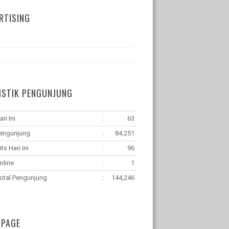
RTISING
ISTIK PENGUNJUNG
ari Ini
:
63
engunjung
:
84,251
its Hari Ini
:
96
nline
:
1
otal Pengunjung
:
144,246
 PAGE