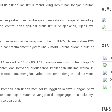
tur-fitur unggulan untuk mendukung kebutuhan belajar, hiburan,
ADVE
enunjang kebutuhan pembelajaran anak dalam mengenal teknologi,
control serta aplikasi gratis untuk belajar anak,” ujar Geza,
kebutuhan akan device yang mendukung UMKM dalam sistem POS
STAT
ikan car entertainment system untuk mobil karena sudah didukung
H
ch HD beresolusi 1280 x 800 IPS. Layarnya mengusung teknologi IPS
P
en dari berbagai sudut tanpa kehilangan kualitas warna. Ini
H
e-book, atau mengikuti video conference dengan kualitas visual
O
T
or kompak dan ringan menjadi keunggulan lainnya. Dengan berat
 ke mana saja. Ukurannya yang pas di tangan juga menjadikannya
 terasa berat.
FANS