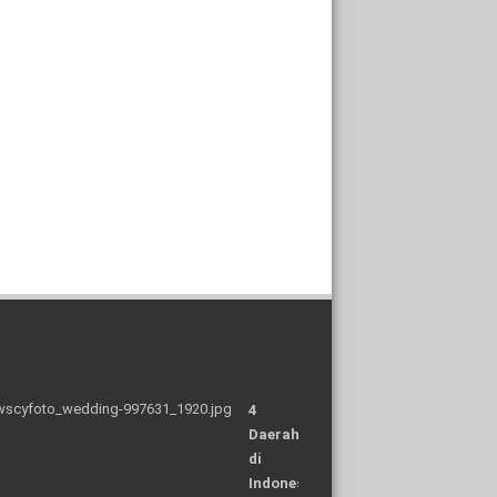
4
Daerah
di
Indonesia